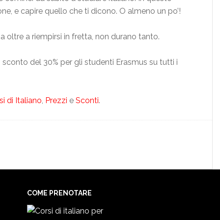
ne, e capire quello che ti dicono. O almeno un po’!
 ma oltre a riempirsi in fretta, non durano tanto.
sconto del 30% per gli studenti Erasmus su tutti i
i di Italiano
,
Prezzi
e
Sconti
.
COME PRENOTARE