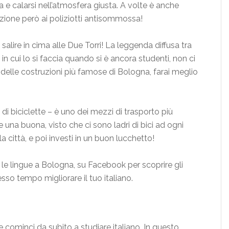
a e calarsi nell’atmosfera giusta. A volte è anche
enzione però ai poliziotti antisommossa!
alire in cima alle Due Torri! La leggenda diffusa tra
 in cui lo si faccia quando si è ancora studenti, non ci
a delle costruzioni più famose di Bologna, farai meglio
 di biciclette – è uno dei mezzi di trasporto più
una buona, visto che ci sono ladri di bici ad ogni
a città, e poi investi in un buon lucchetto!
 le lingue a Bologna, su Facebook per scoprire gli
tesso tempo migliorare il tuo italiano.
 cominci da subito a studiare italiano. In questo