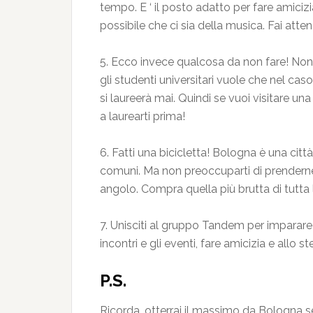
tempo. E ‘ il posto adatto per fare amicizi
possibile che ci sia della musica. Fai att
5. Ecco invece qualcosa da non fare! Non s
gli studenti universitari vuole che nel caso
si laureerà mai. Quindi se vuoi visitare un
a laurearti prima!
6. Fatti una bicicletta! Bologna è una città
comuni. Ma non preoccuparti di prenderne 
angolo. Compra quella più brutta di tutta l
7. Unisciti al gruppo Tandem per imparare
incontri e gli eventi, fare amicizia e allo s
P.S.
Ricorda, otterrai il massimo da Bologna se