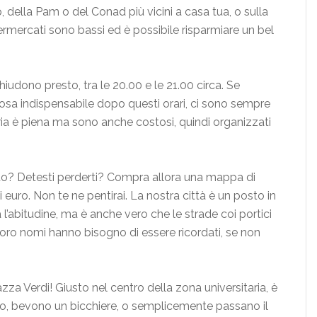
, della Pam o del Conad più vicini a casa tua, o sulla
permercati sono bassi ed è possibile risparmiare un bel
iudono presto, tra le 20.00 e le 21.00 circa. Se
sa indispensabile dopo questi orari, ci sono sempre
ria è piena ma sono anche costosi, quindi organizzati
to? Detesti perderti? Compra allora una mappa di
uro. Non te ne pentirai. La nostra città è un posto in
 l’abitudine, ma è anche vero che le strade coi portici
 loro nomi hanno bisogno di essere ricordati, se non
iazza Verdi! Giusto nel centro della zona universitaria, è
tono, bevono un bicchiere, o semplicemente passano il