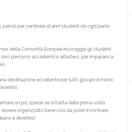
, perciò per centinaia di anni studenti da ogni parte
asmus della Comunità Europea incoraggia gli studenti
l loro percorso accademico all’estero, per imparare la
eo.
na destinazione eccellente per tutti, giovani e meno
ivertirsi.
entare un po’, specie se si tratta della prima volta
io essere organizzato bene così da poter incontrare
iano e divertirsi!