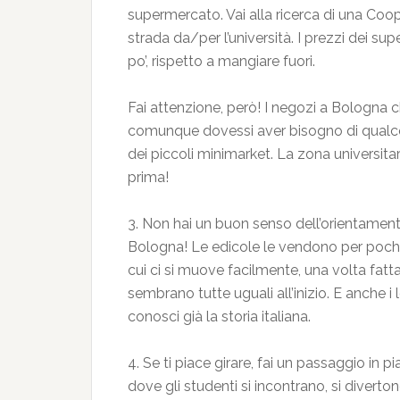
supermercato. Vai alla ricerca di una Coop
strada da/per l’università. I prezzi dei su
po’, rispetto a mangiare fuori.
Fai attenzione, però! I negozi a Bologna ch
comunque dovessi aver bisogno di qualco
dei piccoli minimarket. La zona universita
prima!
3. Non hai un buon senso dell’orientamen
Bologna! Le edicole le vendono per pochi e
cui ci si muove facilmente, una volta fatta
sembrano tutte uguali all’inizio. E anche i
conosci già la storia italiana.
4. Se ti piace girare, fai un passaggio in p
dove gli studenti si incontrano, si diver